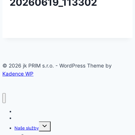
20260619_113302
© 2026 jk PRIM s.r.o. - WordPress Theme by
Kadence WP
Domov
O firme
Toggle
Naše služby
child
menu
Oceľové konštrukcie a haly