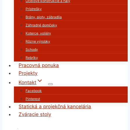
Oceľové konštrukcie a haly
Prístrešky
Brány, ploty, zábradlia
Záhradné domčeky
Koterce, voliéry
Rôzne výrobky
Schody
Rebríky
Pracovná ponuka
Projekty
Kontakt
Facebook
Pinterest
Statická a projekčná kancelária
Zváracie stoly