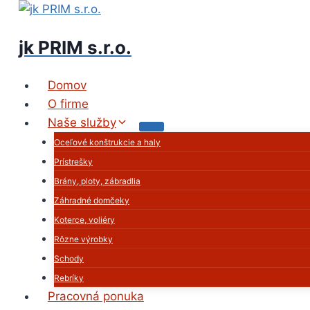
Skip
to
jk PRIM s.r.o.
content
Domov
O firme
Naše služby
Oceľové konštrukcie a haly
Prístrešky
Brány, ploty, zábradlia
Záhradné domčeky
Koterce, voliéry
Rôzne výrobky
Schody
Rebríky
Pracovná ponuka