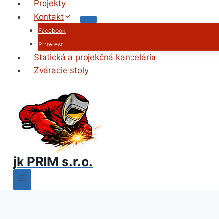
Projekty
Kontakt
Facebook
Pinterest
Statická a projekčná kancelária
Zváracie stoly
jk PRIM s.r.o.