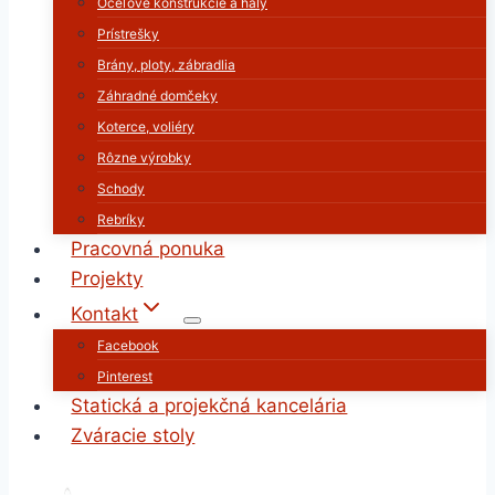
Oceľové konštrukcie a haly
Prístrešky
Brány, ploty, zábradlia
Záhradné domčeky
Koterce, voliéry
Rôzne výrobky
Schody
Rebríky
Pracovná ponuka
Projekty
Kontakt
Facebook
Pinterest
Statická a projekčná kancelária
Zváracie stoly