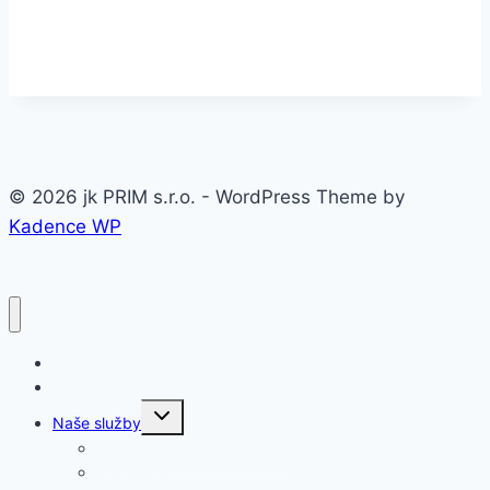
© 2026 jk PRIM s.r.o. - WordPress Theme by
Kadence WP
Domov
O firme
Toggle
Naše služby
child
menu
Oceľové konštrukcie a haly
Prístrešky