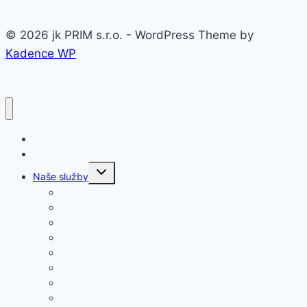
© 2026 jk PRIM s.r.o. - WordPress Theme by
Kadence WP
Domov
O firme
Toggle
Naše služby
child
menu
Oceľové konštrukcie a haly
Prístrešky
Brány, ploty, zábradlia
Záhradné domčeky
Koterce, voliéry
Rôzne výrobky
Schody
Rebríky