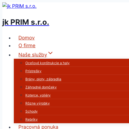
Skip
to
jk PRIM s.r.o.
content
Domov
O firme
Naše služby
Oceľové konštrukcie a haly
Prístrešky
Brány, ploty, zábradlia
Záhradné domčeky
Koterce, voliéry
Rôzne výrobky
Schody
Rebríky
Pracovná ponuka