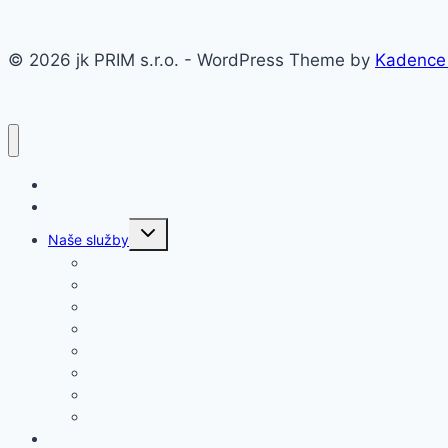
© 2026 jk PRIM s.r.o. - WordPress Theme by
Kadence
Domov
O firme
Toggle
Naše služby
child
menu
Oceľové konštrukcie a haly
Prístrešky
Brány, ploty, zábradlia
Záhradné domčeky
Koterce, voliéry
Rôzne výrobky
Schody
Rebríky
Pracovná ponuka