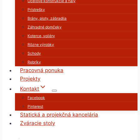
Oceľové konštrukcie a haly
Prístrešky
Brány, ploty, zábradlia
Záhradné domčeky
Koterce, voliéry
Rôzne výrobky
Schody
Rebríky
Pracovná ponuka
Projekty
Kontakt
Facebook
Pinterest
Statická a projekčná kancelária
Zváracie stoly