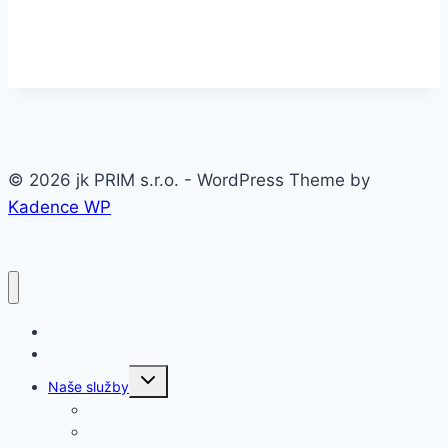
© 2026 jk PRIM s.r.o. - WordPress Theme by
Kadence WP
Domov
O firme
Toggle
Naše služby
child
menu
Oceľové konštrukcie a haly
Prístrešky