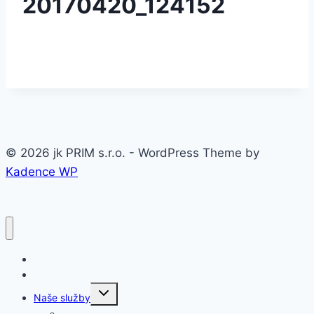
20170420_124152
© 2026 jk PRIM s.r.o. - WordPress Theme by
Kadence WP
Domov
O firme
Toggle
Naše služby
child
menu
Oceľové konštrukcie a haly