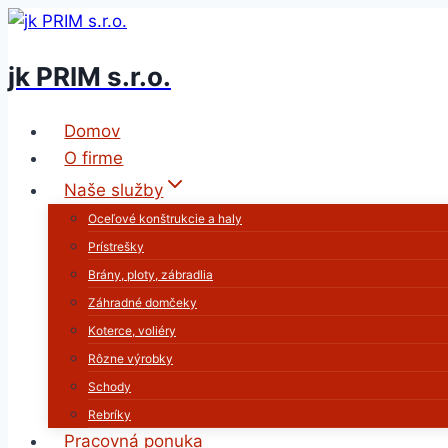
Skip
to
jk PRIM s.r.o.
content
Domov
O firme
Naše služby
Oceľové konštrukcie a haly
Prístrešky
Brány, ploty, zábradlia
Záhradné domčeky
Koterce, voliéry
Rôzne výrobky
Schody
Rebríky
Pracovná ponuka