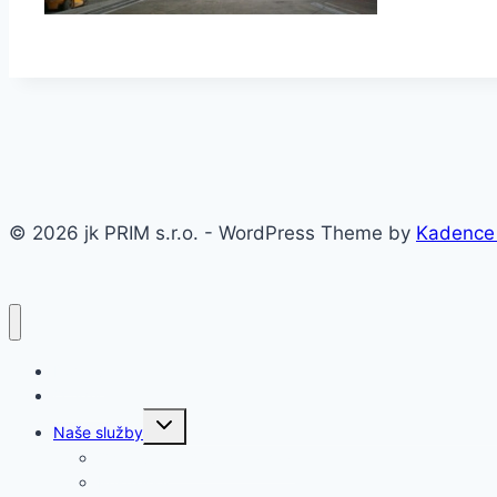
© 2026 jk PRIM s.r.o. - WordPress Theme by
Kadence
Domov
O firme
Toggle
Naše služby
child
menu
Oceľové konštrukcie a haly
Prístrešky