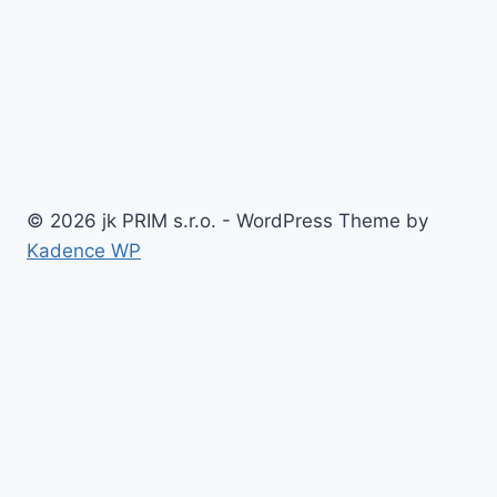
© 2026 jk PRIM s.r.o. - WordPress Theme by
Kadence WP
Domov
O firme
Toggle
Naše služby
child
Oceľové konštrukcie a haly
menu
Prístrešky