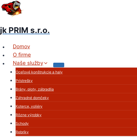
Skip
to
content
jk PRIM s.r.o.
Domov
O firme
Naše služby
Oceľové konštrukcie a haly
Prístrešky
Brány, ploty, zábradlia
Záhradné domčeky
Koterce, voliéry
Rôzne výrobky
Schody
Rebríky