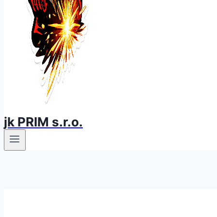
jk PRIM s.r.o.