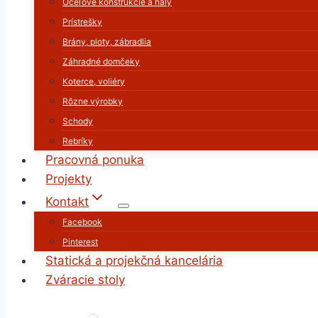
Oceľové konštrukcie a haly
Prístrešky
Brány, ploty, zábradlia
Záhradné domčeky
Koterce, voliéry
Rôzne výrobky
Schody
Rebríky
Pracovná ponuka
Projekty
Kontakt
Facebook
Pinterest
Statická a projekčná kancelária
Zváracie stoly