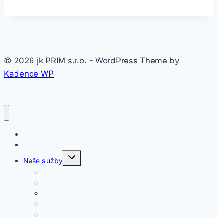
© 2026 jk PRIM s.r.o. - WordPress Theme by
Kadence WP
Domov
O firme
Toggle
Naše služby
child
menu
Oceľové konštrukcie a haly
Prístrešky
Brány, ploty, zábradlia
Záhradné domčeky
Koterce, voliéry