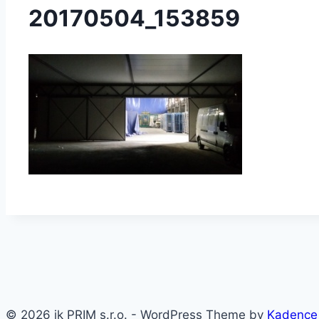
20170504_153859
© 2026 jk PRIM s.r.o. - WordPress Theme by
Kadence