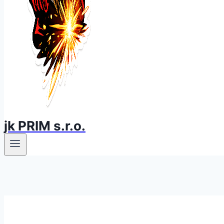
jk PRIM s.r.o.