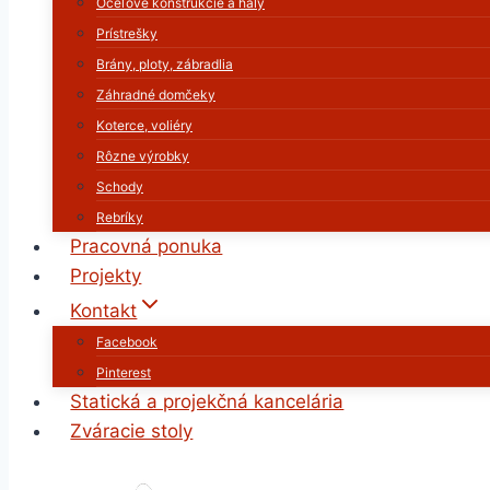
Oceľové konštrukcie a haly
Prístrešky
Brány, ploty, zábradlia
Záhradné domčeky
Koterce, voliéry
Rôzne výrobky
Schody
Rebríky
Pracovná ponuka
Projekty
Kontakt
Facebook
Pinterest
Statická a projekčná kancelária
Zváracie stoly