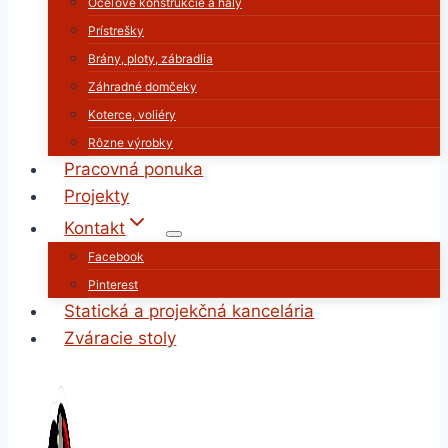
Oceľové konštrukcie a haly
Prístrešky
Brány, ploty, zábradlia
Záhradné domčeky
Koterce, voliéry
Rôzne výrobky
Pracovná ponuka
Projekty
Kontakt
Facebook
Pinterest
Statická a projekčná kancelária
Zváracie stoly