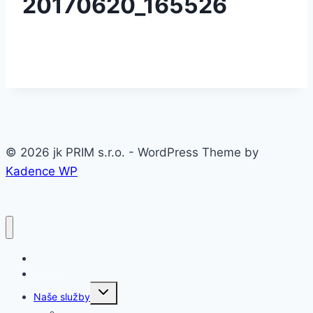
20170620_165526
© 2026 jk PRIM s.r.o. - WordPress Theme by
Kadence WP
Domov
O firme
Toggle
Naše služby
child
menu
Oceľové konštrukcie a haly