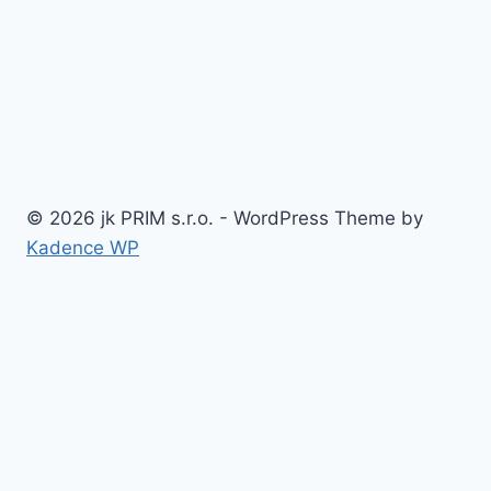
© 2026 jk PRIM s.r.o. - WordPress Theme by
Kadence WP
Domov
O firme
Toggle
Naše služby
child
Oceľové konštrukcie a haly
menu
Prístrešky