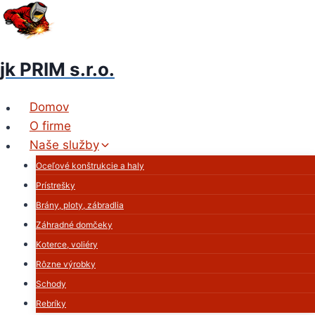
Skip
to
content
jk PRIM s.r.o.
Domov
O firme
Naše služby
Oceľové konštrukcie a haly
Prístrešky
Brány, ploty, zábradlia
Záhradné domčeky
Koterce, voliéry
Rôzne výrobky
Schody
Rebríky