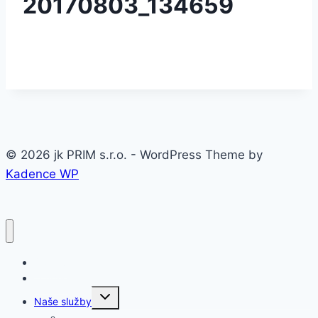
20170803_134659
© 2026 jk PRIM s.r.o. - WordPress Theme by
Kadence WP
Domov
O firme
Toggle
Naše služby
child
menu
Oceľové konštrukcie a haly