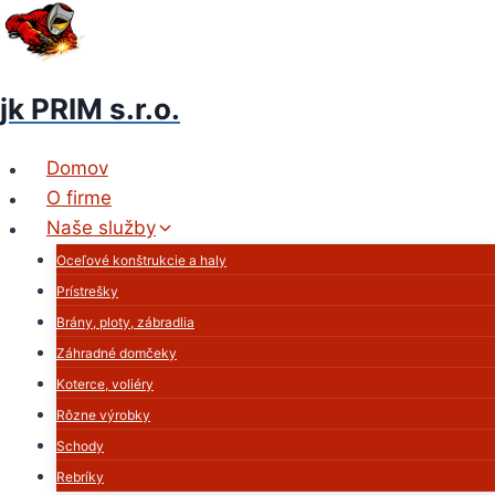
Skip
to
content
jk PRIM s.r.o.
Domov
O firme
Naše služby
Oceľové konštrukcie a haly
Prístrešky
Brány, ploty, zábradlia
Záhradné domčeky
Koterce, voliéry
Rôzne výrobky
Schody
Rebríky