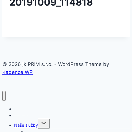
20191009_114818
© 2026 jk PRIM s.r.o. - WordPress Theme by
Kadence WP
Domov
O firme
Toggle
Naše služby
child
menu
Oceľové konštrukcie a haly