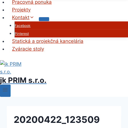
Pracovná ponuka
Projekty
Kontakt
Facebook
Pinterest
Statická a projekčná kancelária
Zváracie stoly
jk PRIM s.r.o.
20200422_123509