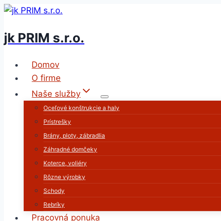
Skip
to
jk PRIM s.r.o.
content
Domov
O firme
Naše služby
Oceľové konštrukcie a haly
Prístrešky
Brány, ploty, zábradlia
Záhradné domčeky
Koterce, voliéry
Rôzne výrobky
Schody
Rebríky
Pracovná ponuka