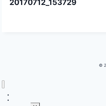
20170712_153729
© 2
Domov
O firme
Toggle