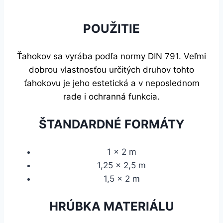
POUŽITIE
Ťahokov sa vyrába podľa normy DIN 791. Veľmi
dobrou vlastnosťou určitých druhov tohto
ťahokovu je jeho estetická a v neposlednom
rade i ochranná funkcia.
ŠTANDARDNÉ FORMÁTY
1 x 2 m
1,25 x 2,5 m
1,5 x 2 m
HRÚBKA MATERIÁLU