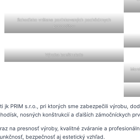
Schodisko vrátane pozinkovaných pochôdznych
pororoštov
Výroba konštrukcie
Mont
i jk PRIM s.r.o., pri ktorých sme zabezpečili výrobu, d
hodísk, nosných konštrukcií a ďalších zámočníckych pr
ôraz na presnosť výroby, kvalitné zváranie a profesioná
funkčnosť, bezpečnosť aj estetický vzhľad.