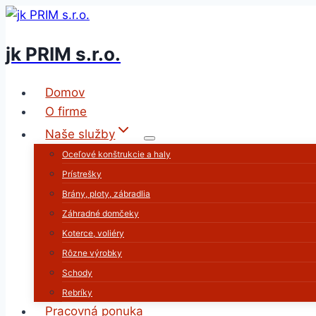
Skip
to
jk PRIM s.r.o.
content
Domov
O firme
Naše služby
Oceľové konštrukcie a haly
Prístrešky
Brány, ploty, zábradlia
Záhradné domčeky
Koterce, voliéry
Rôzne výrobky
Schody
Rebríky
Pracovná ponuka