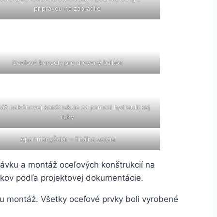
prípravou na zábradlie
Oceľové konzoly pre drevený balkón
áž balkónovej konštrukcie za pomoci hydraulickej
ruky
ApartmányŽdiar – finálna verzia
odávku a montáž oceľových konštrukcií na
vkov podľa projektovej dokumentácie.
lnu montáž. Všetky oceľové prvky boli vyrobené