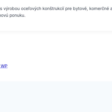
s výrobou oceľových konštrukcií pre bytové, komerčné aj
enovú ponuku.
 WP