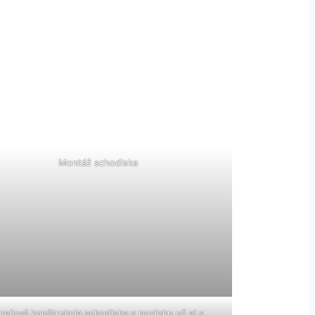
Montáž schodiska
ceľová konštrukcia schodiska v pozinku už aj s