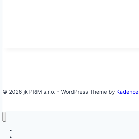
kovovyroba, oplastenie budov, ocelove vymeny, 
industrialny nabytok, ocelove lavky, ocelove m
dierovanych plechov
© 2026 jk PRIM s.r.o. - WordPress Theme by
Kadence
Domov
O firme