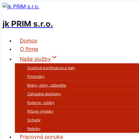
Skip
to
jk PRIM s.r.o.
content
Domov
O firme
Naše služby
Oceľové konštrukcie a haly
Prístrešky
Brány, ploty, zábradlia
Záhradné domčeky
Koterce, voliéry
Rôzne výrobky
Schody
Rebríky
Pracovná ponuka