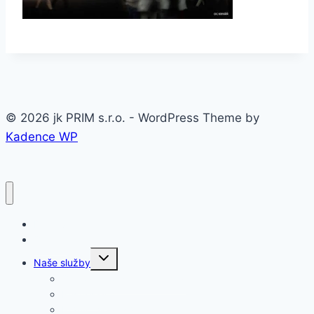
© 2026 jk PRIM s.r.o. - WordPress Theme by
Kadence WP
Domov
O firme
Toggle
Naše služby
child
menu
Oceľové konštrukcie a haly
Prístrešky
Brány, ploty, zábradlia