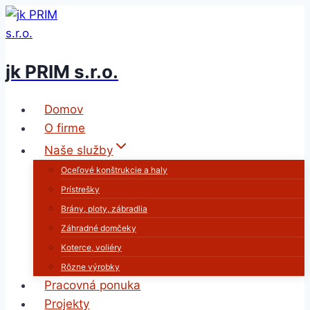
Skip
to
content
jk PRIM s.r.o.
Domov
O firme
Naše služby
Oceľové konštrukcie a haly
Prístrešky
Brány, ploty, zábradlia
Záhradné domčeky
Koterce, voliéry
Rôzne výrobky
Pracovná ponuka
Projekty