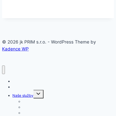
© 2026 jk PRIM s.r.o. - WordPress Theme by
Kadence WP
Domov
O firme
Toggle
Naše služby
child
menu
Oceľové konštrukcie a haly
Prístrešky
Brány, ploty, zábradlia