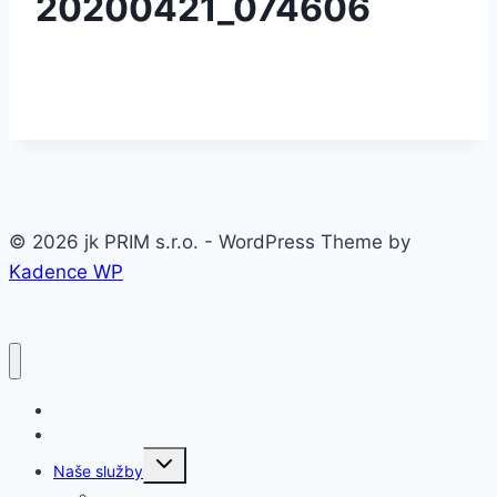
20200421_074606
© 2026 jk PRIM s.r.o. - WordPress Theme by
Kadence WP
Domov
O firme
Toggle
Naše služby
child
menu
Oceľové konštrukcie a haly